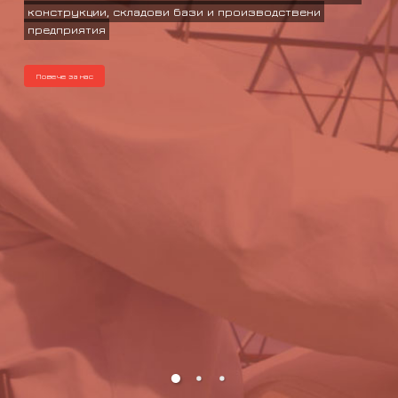
конструкции, складови бази и производствени
предприятия
Повече за нас