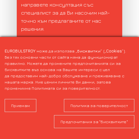
направете консултация със
специалист за да Ви насочим най-
точно към предлаганите от нас
решения.
Обадете се сега!
EUROBULSTROY
може да използва „
Бисквитки
“ („
Cookies
“).
+359 886 32 06 34
Без тях основни части от сайта няма да функционират
правилно. Можете да промените предпочитанията си за
бисквитките въз основа на Вашите интереси с цел
да предоставим най-добро обслужване и преживяване с
нашата марка. Ние ценим личните Ви данни, затова
променихме Политиката си за поверителност.
Приемам
Политика за поверителност
© 2026 EUROBULSTROY. All Rights Reserved
Предпочитания за "бисквитките"