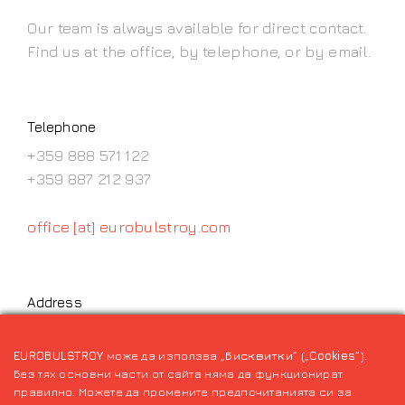
Our team is always available for direct contact.
Find us at the office, by telephone, or by email.
Telephone
+359 888 571 122
+359 887 212 937
office [at] eurobulstroy.com
Address
1407 Sofia, Ivan Andonov street № 3А, Ground
Floor
EUROBULSTROY
може да използва „
Бисквитки
“ („
Cookies
“).
Без тях основни части от сайта няма да функционират
правилно. Можете да промените предпочитанията си за